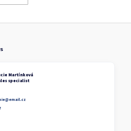
nie
@
email.cz