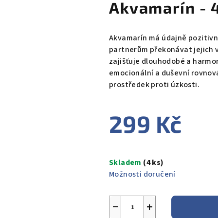
Akvamarín -
Akvamarín má údajně pozitivn
partnerům překonávat jejich 
zajišťuje dlouhodobé a harmon
emocionální a duševní rovnová
prostředek proti úzkosti.
299 Kč
Měrná
cena:
Skladem
(4 ks)
Možnosti doručení
−
+