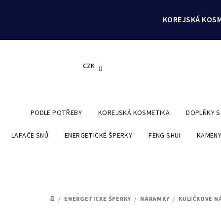
Přejít
na
KOREJSKÁ KOSM
obsah
CZK
PODLE POTŘEBY
KOREJSKÁ KOSMETIKA
DOPLŇKY 
LAPAČE SNŮ
ENERGETICKÉ ŠPERKY
FENG SHUI
KAMENY
/
ENERGETICKÉ ŠPERKY
/
NÁRAMKY
/
KULIČKOVÉ N
DOMŮ