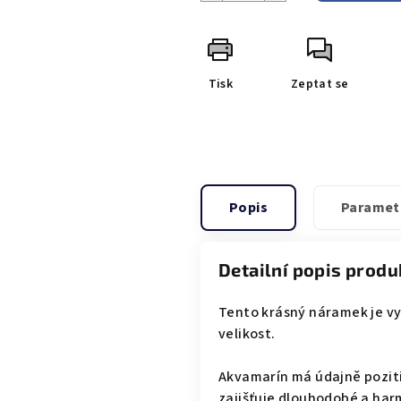
Tisk
Zeptat se
Popis
Paramet
Detailní popis produ
Tento krásný náramek je vy
velikost.
Akvamarín má údajně pozit
zajišťuje dlouhodobé a har