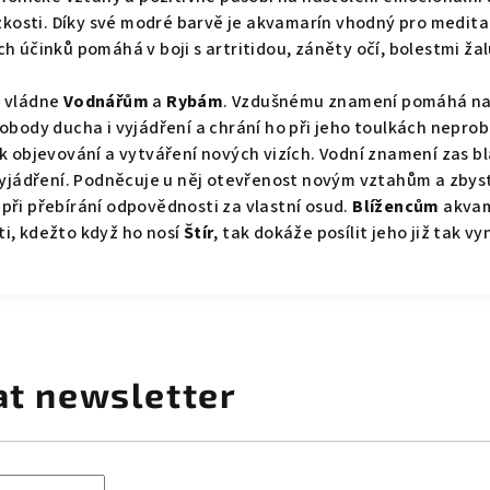
kosti. Díky své modré barvě je akvamarín vhodný pro meditaci,
ých účinků pomáhá v boji s artritidou, záněty očí, bolestmi ža
 vládne
Vodnářům
a
Rybám
. Vzdušnému znamení pomáhá naj
ody ducha i vyjádření a chrání ho při jeho toulkách neprobá
ít k objevování a vytváření nových vizích. Vodní znamení zas 
yjádření. Podněcuje u něj otevřenost novým vztahům a zbystř
u při přebírání odpovědnosti za vlastní osud.
Blížencům
akvama
sti, kdežto když ho nosí
Štír
, tak dokáže posílit jeho již tak v
at newsletter