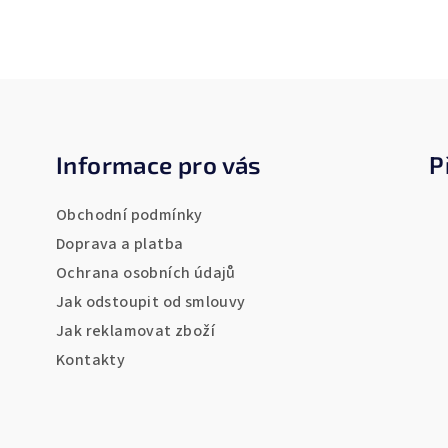
Z
á
Informace pro vás
P
p
a
Obchodní podmínky
t
Doprava a platba
Ochrana osobních údajů
í
Jak odstoupit od smlouvy
Jak reklamovat zboží
Kontakty