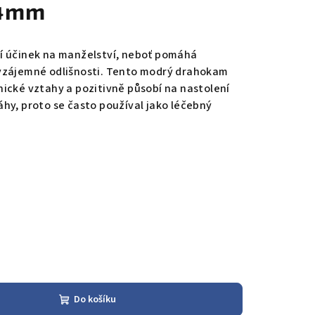
 4mm
í účinek na manželství, neboť pomáhá
vzájemné odlišnosti. Tento modrý drahokam
ické vztahy a pozitivně působí na nastolení
hy, proto se často používal jako léčebný
Do košíku