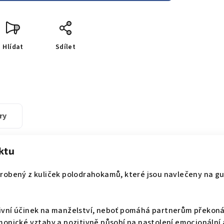
Hlídat
Sdílet
ry
ktu
robený z kuliček polodrahokamů, které jsou navlečeny na gu
ivní účinek na manželství, neboť pomáhá partnerům překoná
monické vztahy a pozitivně působí na nastolení emocionální 