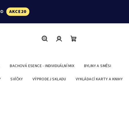
ÓD
AKCE20
Hledat
Přihlášení
Nákupní
košík
E
BACHOVÁ ESENCE - INDIVIDUÁLNÍ MIX
BYLINY A SMĚSI
Y
SVÍČKY
VÝPRODEJ SKLADU
VYKLÁDACÍ KARTY A KNIHY