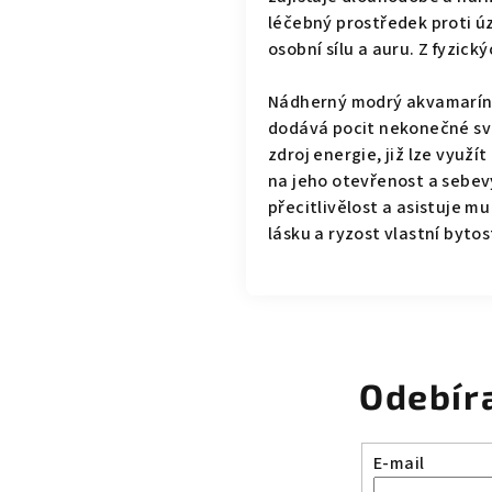
léčebný prostředek proti úz
osobní sílu a auru. Z fyzick
Nádherný modrý akvamarín
dodává pocit nekonečné svob
zdroj energie, již lze využ
na jeho otevřenost a sebev
přecitlivělost a asistuje m
lásku a ryzost vlastní byto
Odebír
E-mail