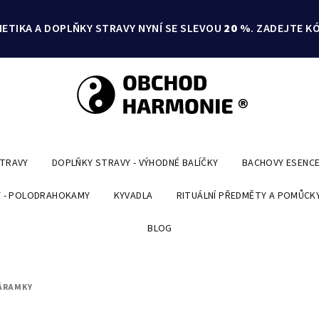
ETIKA A DOPLŇKY STRAVY NYNÍ SE SLEVOU
20 %
. ZADEJTE K
STRAVY
DOPLŇKY STRAVY - VÝHODNÉ BALÍČKY
BACHOVY ESENC
 - POLODRAHOKAMY
KYVADLA
RITUÁLNÍ PŘEDMĚTY A POMŮCK
BLOG
ÁRAMKY