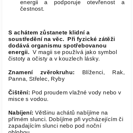
energii a podporuje otevřenost a
čestnost.
S achátem zůstanete klidní a
soustředění na věc. Při fyzické zátěži
dodává organismu spotřebovanou
energii.
V magii se používá jako symbol
čistoty a očisty a v kouzlech lásky.
Znamení zvěrokruhu:
Blíženci, Rak,
Panna, Střelec, Ryby
Čištění:
Pod proudem vlažné vody nebo v
misce s vodou.
Nabíjení:
Většinu achátů nabíjíme na
přímém slunci. Dobíjíme při vycházejícím či
zapadajícím slunci nebo pod noční
oblohou.