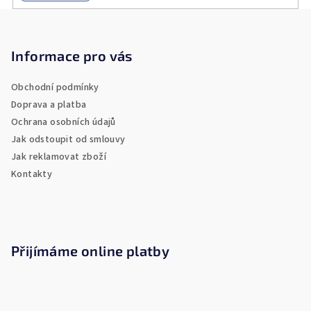
Z
á
p
Informace pro vás
a
Obchodní podmínky
t
Doprava a platba
í
Ochrana osobních údajů
Jak odstoupit od smlouvy
Jak reklamovat zboží
Kontakty
Přijímáme online platby