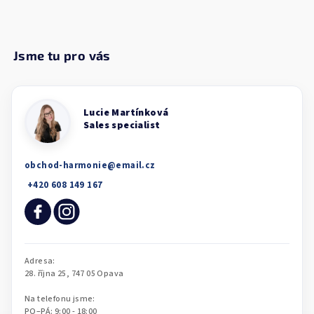
obchod-harmonie
@
email.cz