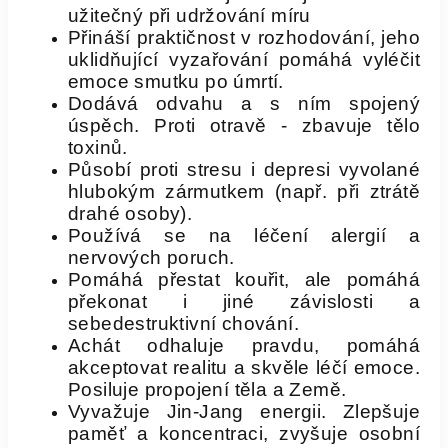
užitečný při udržování míru
Přináší praktičnost v rozhodování, jeho
uklidňující vyzařování pomáhá vyléčit
emoce smutku po úmrtí.
Dodává odvahu a s ním spojený
úspěch. Proti otravě - zbavuje tělo
toxinů.
Působí proti stresu i depresi vyvolané
hlubokým zármutkem (např. při ztrátě
drahé osoby).
Používá se na léčení alergií a
nervových poruch.
Pomáhá přestat kouřit, ale pomáhá
překonat i jiné závislosti a
sebedestruktivní chování.
Achát odhaluje pravdu, pomáhá
akceptovat realitu a skvěle léčí emoce.
Posiluje propojení těla a Země.
Vyvažuje Jin-Jang energii. Zlepšuje
paměť a koncentraci, zvyšuje osobní