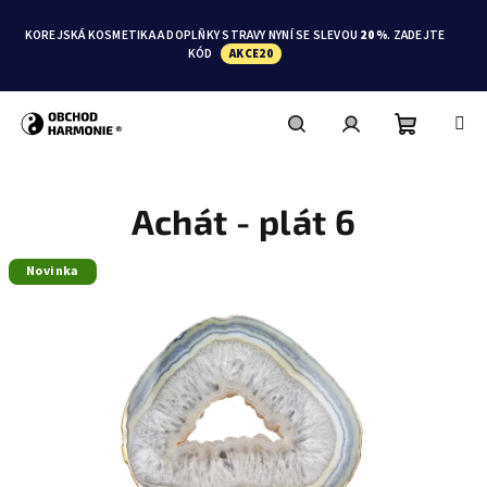
Přejít
na
KOREJSKÁ KOSMETIKA A DOPLŇKY STRAVY NYNÍ SE SLEVOU
20 %
. ZADEJTE
obsah
KÓD
AKCE20
Nákupní
Hledat
Přihlášení
Achát - plát 6
košík
Novinka