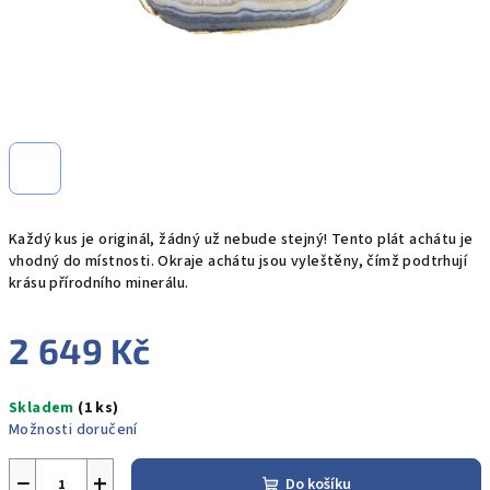
Každý kus je originál
, žádný už nebude stejný! Tento plát achátu je
vhodný do místnosti. Okraje achátu jsou vyleštěny, čímž podtrhují
krásu přírodního minerálu.
2 649 Kč
Měrná
Skladem
(1 ks)
cena:
Možnosti doručení
−
+
Do košíku