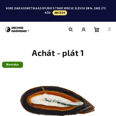
Přejít
na
KOREJSKÁ KOSMETIKA A DOPLŇKY STRAVY NYNÍ SE SLEVOU
20 %
. ZADEJTE
obsah
KÓD
AKCE20
Nákupní
Hledat
Přihlášení
Achát - plát 1
košík
Novinka