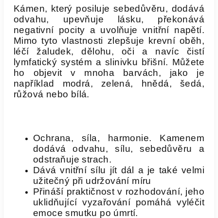
Kámen, který posiluje sebedůvěru, dodává
odvahu, upevňuje lásku, překonává
negativní pocity a uvolňuje vnitřní napětí.
Mimo tyto vlastnosti zlepšuje krevní oběh,
léčí žaludek, dělohu, oči a navíc čistí
lymfatický systém a slinivku břišní. Můžete
ho objevit v mnoha barvách, jako je
například modrá, zelená, hnědá, šedá,
růžová nebo bílá.
Ochrana, síla, harmonie. Kamenem
dodává odvahu, sílu, sebedůvěru a
odstraňuje strach.
Dává vnitřní sílu jít dál a je také velmi
užitečný při udržování míru
Přináší praktičnost v rozhodování, jeho
uklidňující vyzařování pomáhá vyléčit
emoce smutku po úmrtí.