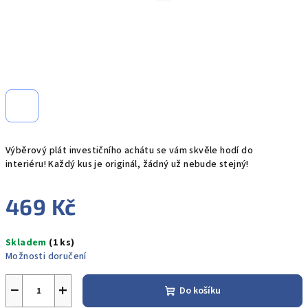
Výběrový
plát investičního achátu
se vám skvěle hodí do
interiéru!
Každý kus je originál
, žádný už nebude stejný!
469 Kč
Měrná
Skladem
(1 ks)
cena:
Možnosti doručení
−
+
Do košíku