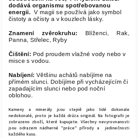
dodává organismu spotřebovanou
energii.
V magii se používá jako symbol
čistoty a očisty a v kouzlech lásky.
Znamení zvěrokruhu:
Blíženci, Rak,
Panna, Střelec, Ryby
Čištění:
Pod proudem vlažné vody nebo v
misce s vodou.
Nabíjení:
Většinu achátů nabíjíme na
přímém slunci. Dobíjíme při vycházejícím či
zapadajícím slunci nebo pod noční
oblohou.
Kameny a minerály jsou stejně jako lidé dokonale
nedokonalé, proto je každá drúza originál.
Na fotografii je
zobrazeno zboží, které kupujete.
Všechny nevyrovnanosti
jsou odrazem nádherné "práce" přírody a jedinečnosti
každého kusu.