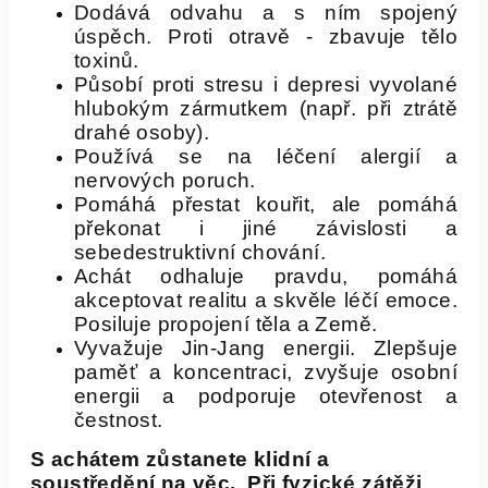
Dodává odvahu a s ním spojený
úspěch. Proti otravě - zbavuje tělo
toxinů.
Působí proti stresu i depresi vyvolané
hlubokým zármutkem (např. při ztrátě
drahé osoby).
Používá se na léčení alergií a
nervových poruch.
Pomáhá přestat kouřit, ale pomáhá
překonat i jiné závislosti a
sebedestruktivní chování.
Achát odhaluje pravdu, pomáhá
akceptovat realitu a skvěle léčí emoce.
Posiluje propojení těla a Země.
Vyvažuje Jin-Jang energii. Zlepšuje
paměť a koncentraci, zvyšuje osobní
energii a podporuje otevřenost a
čestnost.
S achátem zůstanete klidní a
soustředění na věc, Při fyzické zátěži