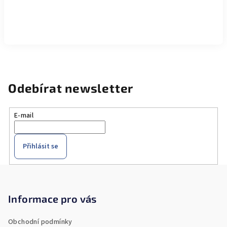
Odebírat newsletter
E-mail
Přihlásit se
Z
á
p
Informace pro vás
a
Obchodní podmínky